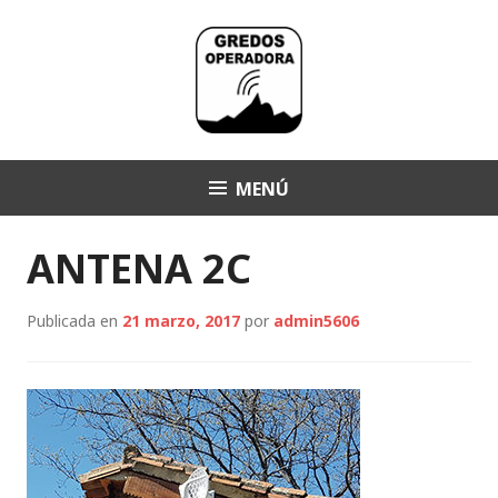
Saltar
al
contenido
MENÚ
Operadora Gredos
ANTENA 2C
Publicada en
21 marzo, 2017
por
admin5606