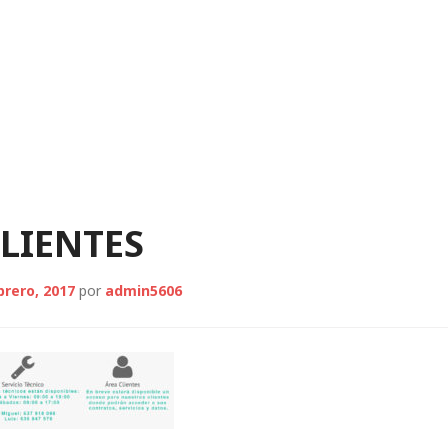
INTERNET RURAL
TELÉF
s
LIENTES
brero, 2017
por
admin5606