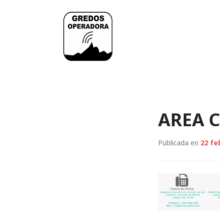
Saltar
al
contenido
Operadora Gredo
AREA C
Publicada en
22 fe