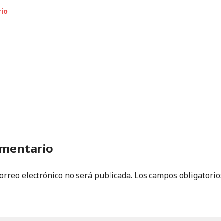
rio
ión
s
omentario
correo electrónico no será publicada.
Los campos obligatorio